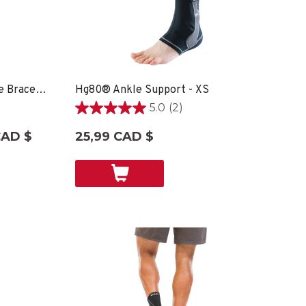
Hg80® Premium Soft Ankle Brace - XS
Hg80® Ankle Support - XS
5.0
(2)
5.0
étoile(s)
CAD $
25,99 CAD $
sur
5.
2
évaluations