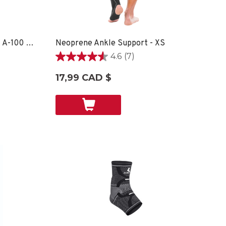
OmniForce® Ankle Support A-100 - XS
Neoprene Ankle Support - XS
4.6
(7)
4.6
étoile(s)
17,99 CAD $
sur
5.
7
évaluations