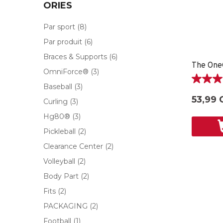
ORIES
Par sport
(8)
Par produit
(6)
Braces & Supports
(6)
OmniForce®
(3)
5.0
Baseball
(3)
étoile(s)
53,99 
Curling
(3)
sur
5.
Hg80®
(3)
5
Pickleball
(2)
évaluati
Clearance Center
(2)
Volleyball
(2)
Body Part
(2)
Fits
(2)
PACKAGING
(2)
Football
(1)