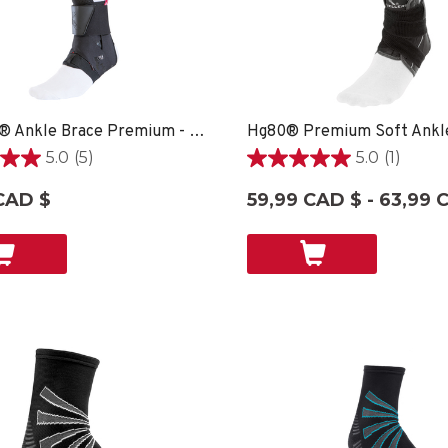
The One® Ankle Brace Premium - XXSM SPORT CARE
5.0
(5)
5.0
(1)
5.0
étoile(s)
CAD $
59,99 CAD $ - 63,99 
sur
5.
1
ons
évaluation