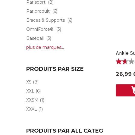
Par sport
(8)
Par produit
(6)
Braces & Supports
(6)
OmniForce®
(3)
Baseball
(3)
plus de marques...
Ankle Su
1.6
PRODUITS PAR SIZE
étoile(s)
26,99 
sur
XS
(8)
5.
5
XXL
(6)
évaluati
XXSM
(1)
XXXL
(1)
PRODUITS PAR ALL CATEG