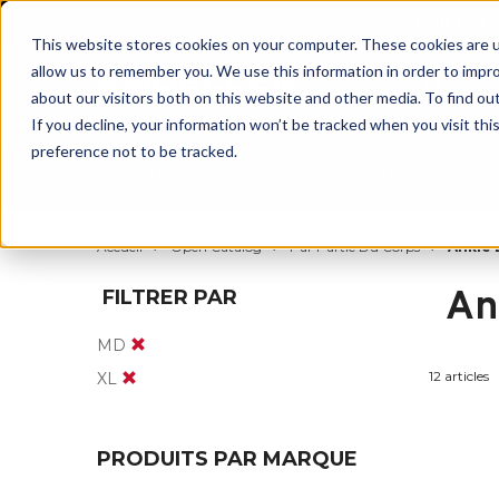
BUILT IN
This website stores cookies on your computer. These cookies are u
allow us to remember you. We use this information in order to impr
about our visitors both on this website and other media. To find ou
If you decline, your information won’t be tracked when you visit th
preference not to be tracked.
Par partie du corps
Par produit
Par s
Accueil
Open Catalog
Par Partie Du Corps
Ankle 
An
FILTRER PAR
MD
12 articles
XL
PRODUITS PAR MARQUE