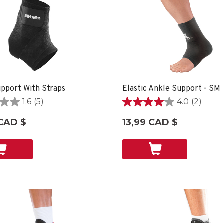
pport With Straps
Elastic Ankle Support - SM
1.6
(5)
4.0
(2)
4.0
étoile(s)
CAD $
13,99 CAD $
sur
5.
2
ons
évaluations