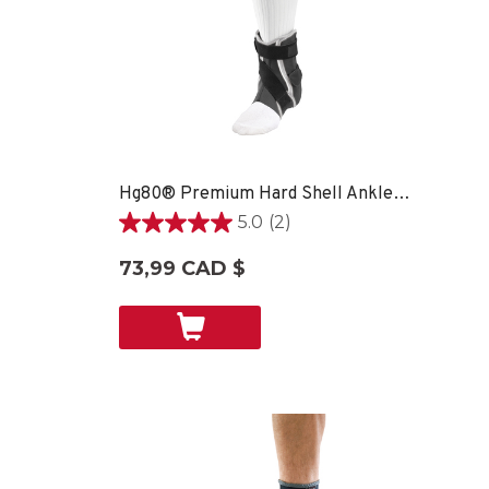
Hg80® Premium Hard Shell Ankle Brace - SM LEFT
5.0
(2)
5.0
étoile(s)
73,99 CAD $
sur
5.
2
évaluations