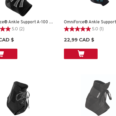
OmniForce® Ankle Support A-100 - XS
5.0
(2)
5.0
(1)
5.0
étoile(s)
 CAD $
22,99 CAD $
sur
5.
1
ons
évaluation