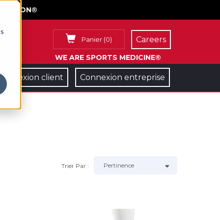
FACE ON®
cs
Careers
Panier
(
0
)
WE ARE SPORTS MEDICINE®
Connexion client
Connexion entreprise
Trier Par :