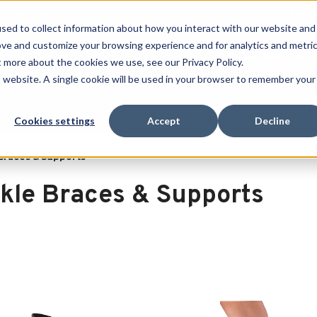
 SPORT MADE FOR LIFE®
GET YOUR GAME 
sed to collect information about how you interact with our website and
ove and customize your browsing experience and for analytics and metri
RECHERCHER
t more about the cookies we use, see our Privacy Policy.
is website. A single cookie will be used in your browser to remember your
port
Clearance
Cookies settings
Accept
Decline
Braces & Supports
kle Braces & Supports