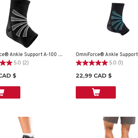
OmniForce® Ankle Support A-100 - XS
5.0
(2)
5.0
(1)
5.0
étoile(s)
CAD $
22,99 CAD $
sur
5.
1
ons
évaluation