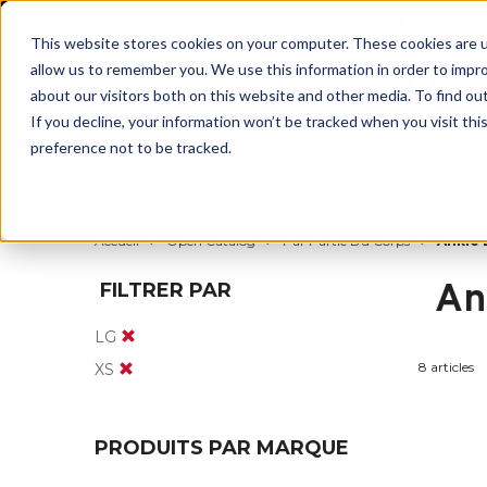
BUILT IN
This website stores cookies on your computer. These cookies are u
allow us to remember you. We use this information in order to impr
about our visitors both on this website and other media. To find ou
If you decline, your information won’t be tracked when you visit th
preference not to be tracked.
Par partie du corps
Par produit
Par s
Accueil
Open Catalog
Par Partie Du Corps
Ankle 
An
FILTRER PAR
LG
8 articles
XS
PRODUITS PAR MARQUE