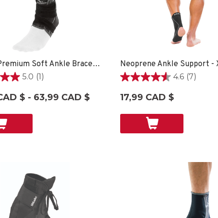
Hg80® Premium Soft Ankle Brace - XS
Neoprene Ankle Support -
5.0
(1)
4.6
(7)
4.6
étoile(s)
CAD $ - 63,99 CAD $
17,99 CAD $
sur
5.
7
on
évaluations