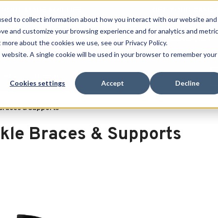
 SPORT MADE FOR LIFE®
GET YOUR GAME 
sed to collect information about how you interact with our website and
ove and customize your browsing experience and for analytics and metri
RECHERCHER
t more about the cookies we use, see our Privacy Policy.
is website. A single cookie will be used in your browser to remember your
port
Clearance
Cookies settings
Accept
Decline
Braces & Supports
kle Braces & Supports