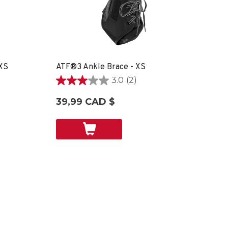
 XS
ATF®3 Ankle Brace - XS
3.0
(2)
3.0
étoile(s)
39,99 CAD $
sur
5.
2
évaluations