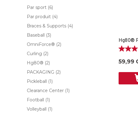
Par sport
(6)
Par produit
(4)
Braces & Supports
(4)
Baseball
(3)
OmniForce®
(2)
5.0
Curling
(2)
étoile(s)
59,99 
Hg80®
(2)
sur
5.
PACKAGING
(2)
1
Pickleball
(1)
évaluati
Clearance Center
(1)
Football
(1)
Volleyball
(1)