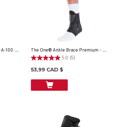
OmniForce® Ankle Support A-100 - XS
The One® Ankle Brace Premium - XXSM SPORT CARE
5.0
(5)
5.0
étoile(s)
53,99 CAD $
sur
5.
5
évaluations