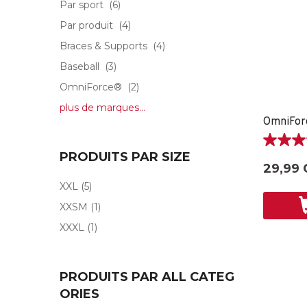
Par sport
(6)
Par produit
(4)
Braces & Supports
(4)
Baseball
(3)
OmniForce®
(2)
plus de marques...
5.0
PRODUITS PAR SIZE
étoile(s)
29,99 
sur
XXL
(5)
5.
2
XXSM
(1)
évaluati
XXXL
(1)
PRODUITS PAR ALL CATEG
ORIES