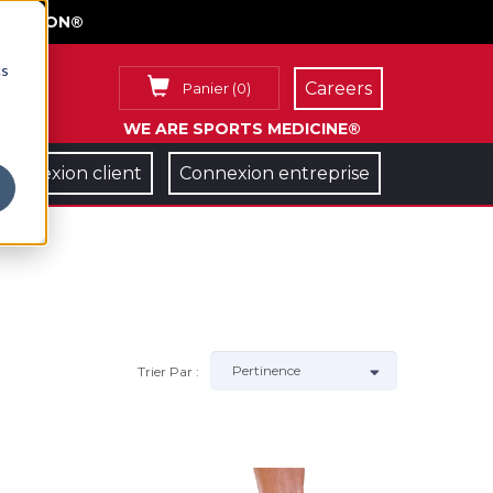
FACE ON®
cs
Careers
Panier
(
0
)
WE ARE SPORTS MEDICINE®
Connexion client
Connexion entreprise
Trier Par :