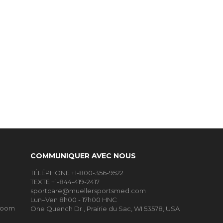
COMMUNIQUER AVEC NOUS
TÉLÉPHONE +1-800-356-9522
TEXTE +1-844-419-2417
sportcare@muellersportsmed.com
Lun–Ven 8h00 - 17h00 HNC
Room
One Quench Dr., Prairie du Sac, WI 53578, USA